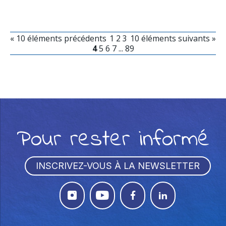
« 10 éléments précédents
1
2
3
10 éléments suivants »
4
5
6
7
...
89
Pour rester informé
INSCRIVEZ-VOUS À LA NEWSLETTER



