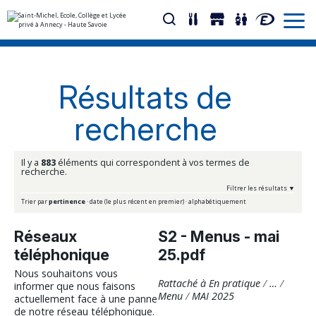
Aller
Outils
au
personnels
contenu.
|
Résultats de
Aller
à
la
recherche
navigation
Il y a
883
éléments qui correspondent à vos termes de
recherche.
Filtrer les résultats
Trier par
pertinence
·
date (le plus récent en premier)
·
alphabétiquement
Réseaux
S2 - Menus - mai
téléphonique
25.pdf
Nous souhaitons vous
Rattaché à
En pratique
/
…
/
informer que nous faisons
Menu
/
MAI 2025
actuellement face à une panne
de notre réseau téléphonique.