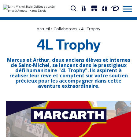
Aller
Outils
au
personnels
Accueil
›
Collaborons
›
4L Trophy
contenu.
|
Aller
4L Trophy
à
la
navigation
Marcus et Arthur, deux anciens élèves et internes
de Saint-Michel, se lancent dans le prestigieux
défi humanitaire "4L Trophy". Ils aspirent à
réaliser leur rêve et comptent sur votre soutien
précieux pour les accompagner dans cette
aventure extraordinaire.