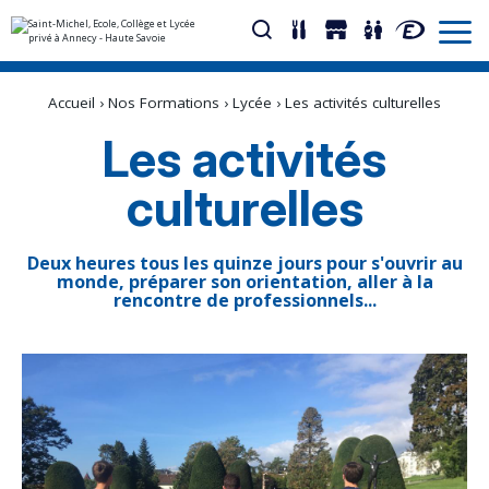
Aller
Outils
au
personnels
Accueil
›
Nos Formations
›
Lycée
›
Les activités culturelles
contenu.
|
Aller
Les activités
à
la
navigation
culturelles
Deux heures tous les quinze jours pour s'ouvrir au
monde, préparer son orientation, aller à la
rencontre de professionnels...