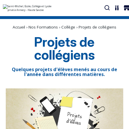
Aller
Outils
au
personnels
Accueil
›
Nos Formations
›
Collège
›
Projets de collégiens
contenu.
|
Aller
Projets de
à
la
navigation
collégiens
Quelques projets d'élèves menés au cours de
l'année dans différentes matières.