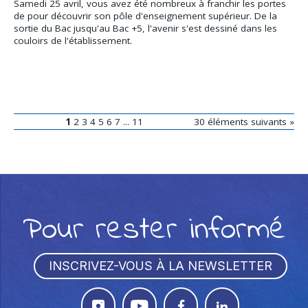
Samedi 25 avril, vous avez été nombreux à franchir les portes
de pour découvrir son pôle d'enseignement supérieur. De la
sortie du Bac jusqu'au Bac +5, l'avenir s'est dessiné dans les
couloirs de l'établissement.
1
2
3
4
5
6
7
...
11
30 éléments suivants »
Pour rester informé
INSCRIVEZ-VOUS À LA NEWSLETTER



