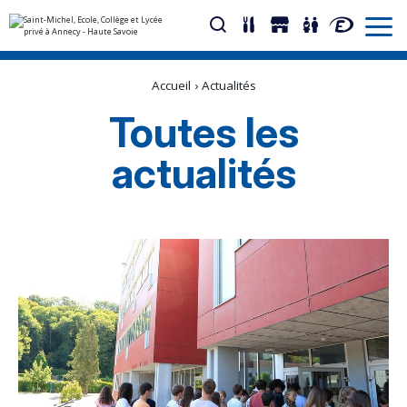
Aller
Outils
au
personnels
Accueil
›
Actualités
contenu.
|
Aller
Toutes les
à
la
navigation
actualités