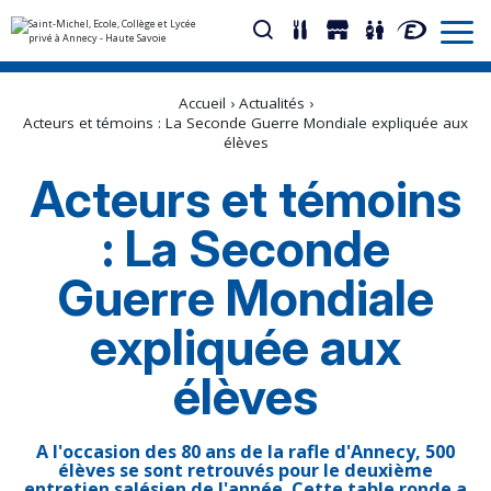
Aller
Outils
au
personnels
Accueil
›
Actualités
›
contenu.
|
Acteurs et témoins : La Seconde Guerre Mondiale expliquée aux
Aller
élèves
à
la
Acteurs et témoins
navigation
: La Seconde
Guerre Mondiale
expliquée aux
élèves
A l'occasion des 80 ans de la rafle d'Annecy, 500
élèves se sont retrouvés pour le deuxième
entretien salésien de l'année. Cette table ronde a