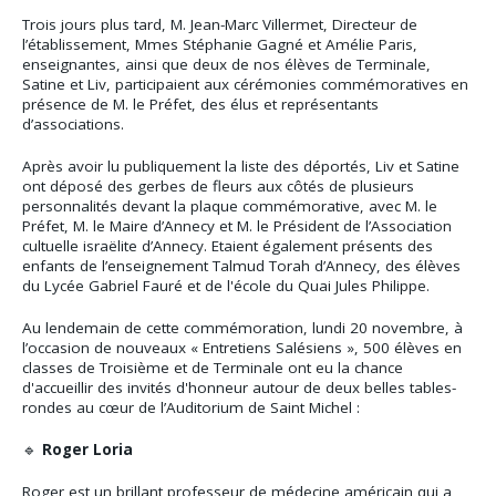
Trois jours plus tard, M. Jean-Marc Villermet, Directeur de
l’établissement, Mmes Stéphanie Gagné et Amélie Paris,
enseignantes, ainsi que deux de nos élèves de Terminale,
Satine et Liv, participaient aux cérémonies commémoratives en
présence de M. le Préfet, des élus et représentants
d’associations.
Après avoir lu publiquement la liste des déportés, Liv et Satine
ont déposé des gerbes de fleurs aux côtés de plusieurs
personnalités devant la plaque commémorative, avec M. le
Préfet, M. le Maire d’Annecy et M. le Président de l’Association
cultuelle israëlite d’Annecy. Etaient également présents des
enfants de l’enseignement Talmud Torah d’Annecy, des élèves
du Lycée Gabriel Fauré et de l'école du Quai Jules Philippe.
Au lendemain de cette commémoration, lundi 20 novembre, à
l’occasion de nouveaux « Entretiens Salésiens », 500 élèves en
classes de Troisième et de Terminale ont eu la chance
d'accueillir des invités d'honneur autour de deux belles tables-
rondes au cœur de l’Auditorium de Saint Michel :
🔹
Roger Loria
Roger est un brillant professeur de médecine américain qui a