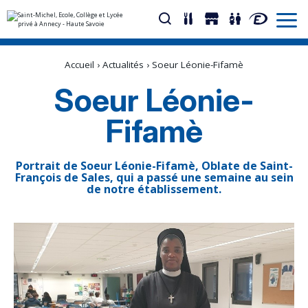
Aller
Outils
au
personnels
Accueil
›
Actualités
›
Soeur Léonie-Fifamè
contenu.
|
Aller
Soeur Léonie-
à
la
navigation
Fifamè
Portrait de Soeur Léonie-Fifamè, Oblate de Saint-
François de Sales, qui a passé une semaine au sein
de notre établissement.