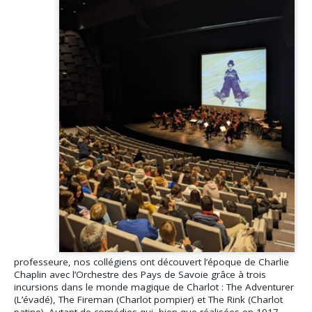
professeure, nos collégiens ont découvert l’époque de Charlie
Chaplin avec l’Orchestre des Pays de Savoie grâce à trois
incursions dans le monde magique de Charlot : The Adventurer
(L’évadé), The Fireman (Charlot pompier) et The Rink (Charlot
patine). Autant de comédies qui, bien que réalisées en 1917,