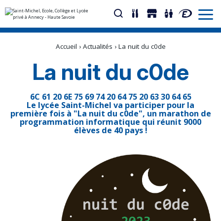
Aller
Outils
au
personnels
Accueil
›
Actualités
›
La nuit du c0de
contenu.
|
Aller
La nuit du c0de
à
la
navigation
6C 61 20 6E 75 69 74 20 64 75 20 63 30 64 65
Le lycée Saint-Michel va participer pour la
première fois à "La nuit du c0de", un marathon de
programmation informatique qui réunit 9000
élèves de 40 pays !