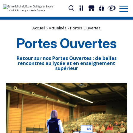
Aller
Outils
au
personnels
Accueil
›
Actualités
›
Portes Ouvertes
contenu.
|
Aller
Portes Ouvertes
à
la
navigation
Retour sur nos Portes Ouvertes : de belles
rencontres au lycée et en enseignement
supérieur