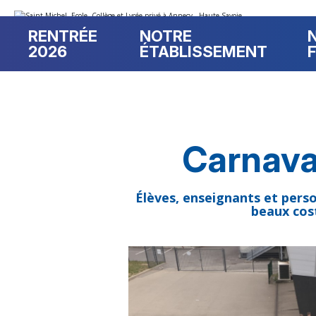
Aller
Outils
au
personnels
contenu.
RENTRÉE
NOTRE
|
Aller
2026
ÉTABLISSEMENT
à
la
navigation
Carnaval
Élèves, enseignants et person
beaux cos