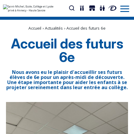
Aller
Outils
au
personnels
Accueil
›
Actualités
›
Accueil des futurs 6e
contenu.
|
Aller
Accueil des futurs
à
la
navigation
6e
Nous avons eu le plaisir d'accueillir ses futurs
élèves de 6e pour un après-midi de découverte.
Une étape importante pour aider les enfants à se
projeter sereinement dans leur entrée au collège.