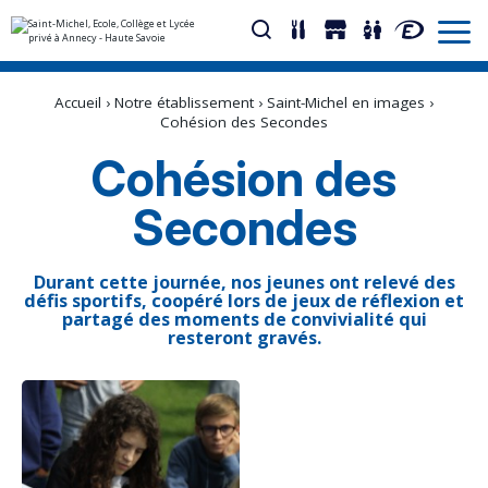
Aller
Outils
au
personnels
Accueil
›
Notre établissement
›
Saint-Michel en images
›
contenu.
|
Cohésion des Secondes
Aller
à
Cohésion des
la
navigation
Secondes
Durant cette journée, nos jeunes ont relevé des
défis sportifs, coopéré lors de jeux de réflexion et
partagé des moments de convivialité qui
resteront gravés.