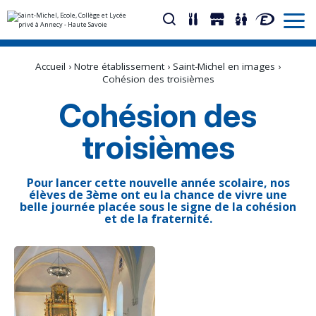
Aller
Outils
au
personnels
Accueil
›
Notre établissement
›
Saint-Michel en images
›
contenu.
|
Cohésion des troisièmes
Aller
à
Cohésion des
la
navigation
troisièmes
Pour lancer cette nouvelle année scolaire, nos
élèves de 3ème ont eu la chance de vivre une
belle journée placée sous le signe de la cohésion
et de la fraternité.