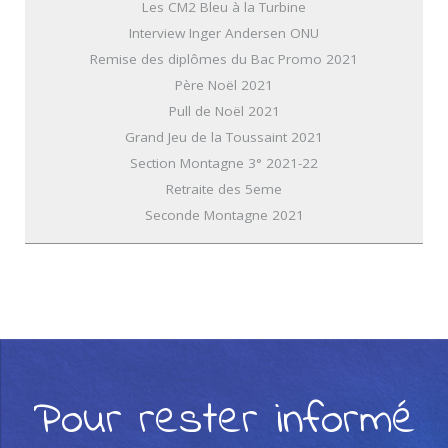
Les CM2 Bleu à la Turbine
Interview Inger Andersen ONU
Remise des diplômes du Bac Promo 2021
Père Noël 2021
Pull de Noël 2021
Grand Jeu de la Toussaint 2021
Section Montagne 3° 2021-22
Retraite des 5eme
Seconde Montagne 2021
Pour rester informé