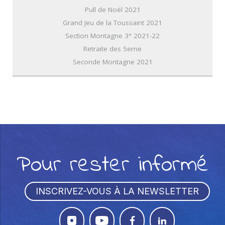
Pull de Noël 2021
Grand Jeu de la Toussaint 2021
Section Montagne 3° 2021-22
Retraite des 5eme
Seconde Montagne 2021
Pour rester informé
INSCRIVEZ-VOUS À LA NEWSLETTER



