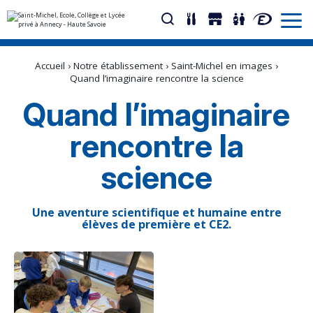
Aller
Outils
au
personnels
Accueil
›
Notre établissement
›
Saint-Michel en images
›
contenu.
|
Quand l’imaginaire rencontre la science
Aller
à
Quand l’imaginaire
la
navigation
rencontre la
science
Une aventure scientifique et humaine entre
élèves de première et CE2.