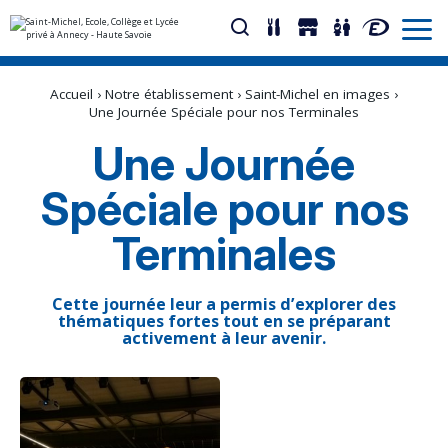
Aller
Outils
au
personnels
Accueil
›
Notre établissement
›
Saint-Michel en images
›
contenu.
|
Une Journée Spéciale pour nos Terminales
Aller
à
Une Journée
la
navigation
Spéciale pour nos
Terminales
Cette journée leur a permis d’explorer des
thématiques fortes tout en se préparant
activement à leur avenir.