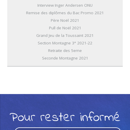
Interview Inger Andersen ONU
Remise des diplômes du Bac Promo 2021
Père Noël 2021
Pull de Noël 2021
Grand Jeu de la Toussaint 2021
Section Montagne 3° 2021-22
Retraite des 5eme
Seconde Montagne 2021
Pour rester informé