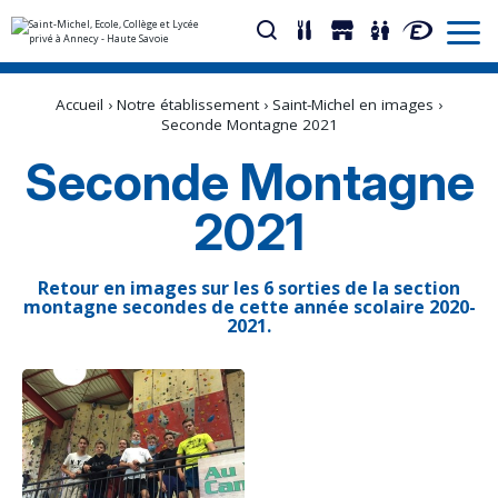
Aller
Outils
au
personnels
Accueil
›
Notre établissement
›
Saint-Michel en images
›
contenu.
|
Seconde Montagne 2021
Aller
à
Seconde Montagne
la
navigation
2021
Retour en images sur les 6 sorties de la section
montagne secondes de cette année scolaire 2020-
2021.