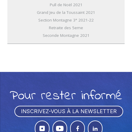
Pull de Noël 2021
Grand Jeu de la Toussaint 2021
Section Montagne 3° 2021-22
Retraite des 5eme
Seconde Montagne 2021
Pour rester informé
INSCRIVEZ-VOUS À LA NEWSLETTER



