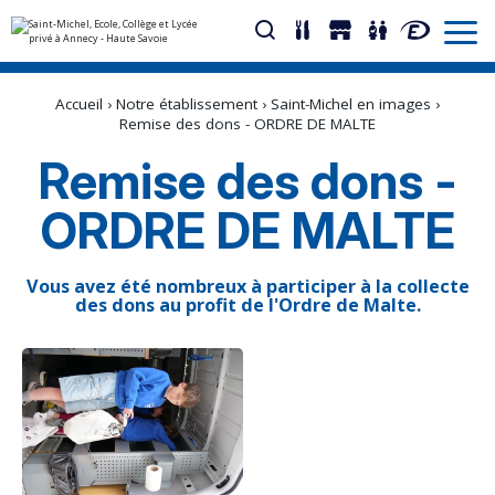
Aller
Outils
au
personnels
Accueil
›
Notre établissement
›
Saint-Michel en images
›
contenu.
|
Remise des dons - ORDRE DE MALTE
Aller
à
Remise des dons -
la
navigation
ORDRE DE MALTE
Vous avez été nombreux à participer à la collecte
des dons au profit de l'Ordre de Malte.