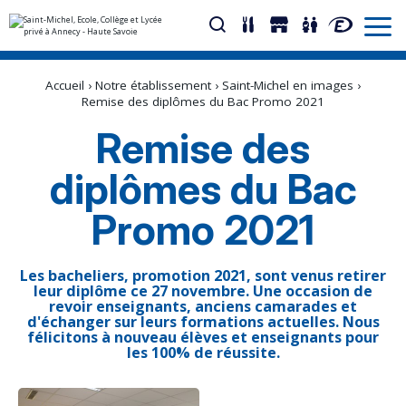
Aller
Outils
au
personnels
Accueil
›
Notre établissement
›
Saint-Michel en images
›
contenu.
|
Remise des diplômes du Bac Promo 2021
Aller
à
Remise des
la
navigation
diplômes du Bac
Promo 2021
Les bacheliers, promotion 2021, sont venus retirer
leur diplôme ce 27 novembre. Une occasion de
revoir enseignants, anciens camarades et
d'échanger sur leurs formations actuelles. Nous
félicitons à nouveau élèves et enseignants pour
les 100% de réussite.