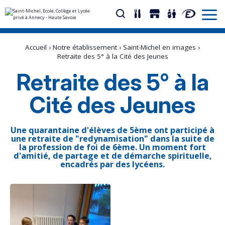
Aller
Outils
au
personnels
Accueil
›
Notre établissement
›
Saint-Michel en images
›
contenu.
|
Retraite des 5° à la Cité des Jeunes
Aller
à
Retraite des 5° à la
la
navigation
Cité des Jeunes
Une quarantaine d'élèves de 5ème ont participé à
une retraite de "redynamisation" dans la suite de
la profession de foi de 6ème. Un moment fort
d'amitié, de partage et de démarche spirituelle,
encadrés par des lycéens.