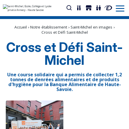
Aller
Outils
au
personnels
Accueil
›
Notre établissement
›
Saint-Michel en images
›
contenu.
|
Cross et Défi Saint-Michel
Aller
à
Cross et Défi Saint-
la
navigation
Michel
Une course solidaire qui a permis de collecter 1,2
tonnes de denrées alimentaires et de produits
d'hygiène pour la Banque Alimentaire de Haute-
Savoie.