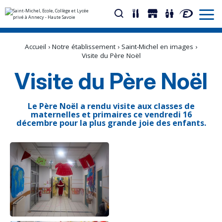
Aller
Outils
au
personnels
Accueil
›
Notre établissement
›
Saint-Michel en images
›
contenu.
|
Visite du Père Noël
Aller
à
Visite du Père Noël
la
navigation
Le Père Noël a rendu visite aux classes de
maternelles et primaires ce vendredi 16
décembre pour la plus grande joie des enfants.