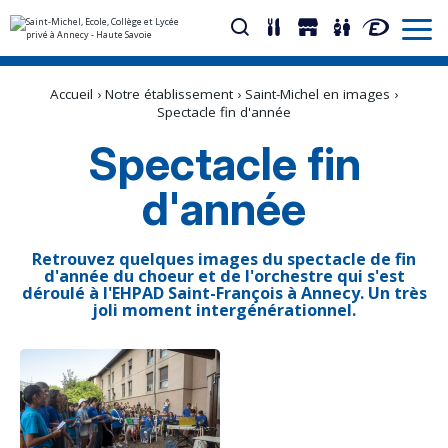
Aller
Outils
au
personnels
Accueil
›
Notre établissement
›
Saint-Michel en images
›
contenu.
|
Spectacle fin d'année
Aller
à
Spectacle fin
la
navigation
d'année
Retrouvez quelques images du spectacle de fin
d'année du choeur et de l'orchestre qui s'est
déroulé à l'EHPAD Saint-François à Annecy. Un très
joli moment intergénérationnel.