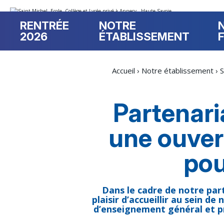
Aller
Outils
au
personnels
contenu.
RENTRÉE
NOTRE
|
Aller
2026
ÉTABLISSEMENT
à
la
navigation
Accueil
›
Notre établissement
›
S
Partenari
une ouver
pou
Dans le cadre de notre par
plaisir d’accueillir au sein 
d’enseignement général et pr