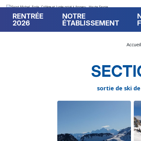
Aller
Outils
au
personnels
contenu.
RENTRÉE
NOTRE
|
Aller
2026
ÉTABLISSEMENT
à
la
navigation
Accueil
SECT
sortie de ski 